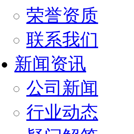
荣誉资质
联系我们
新闻资讯
公司新闻
行业动态