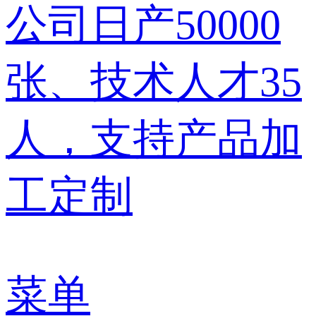
公司日产
50000
张、技术人才35
人
，支持产品加
工定制
菜单