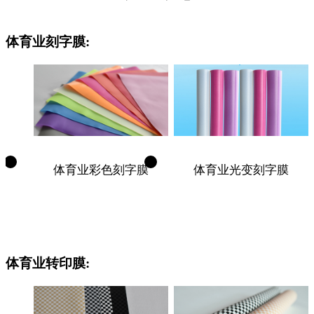
体育业刻字膜:
体育业彩色刻字膜
体育业光变刻字膜
体育业转印膜: