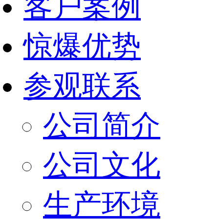
客户案例
惊爆优势
参观联系
公司简介
公司文化
生产环境