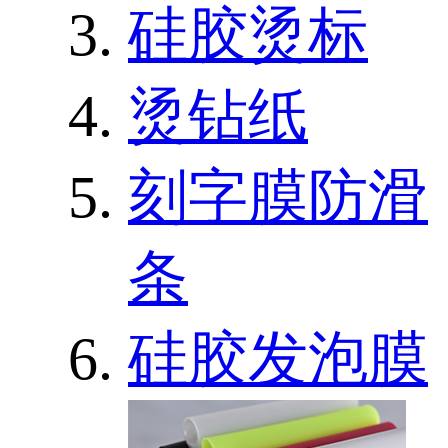
硅胶烫标
烫钻纸
刻字膜防滑
条
硅胶发泡膜