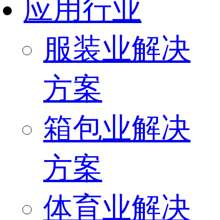
应用行业
服装业解决
方案
箱包业解决
方案
体育业解决