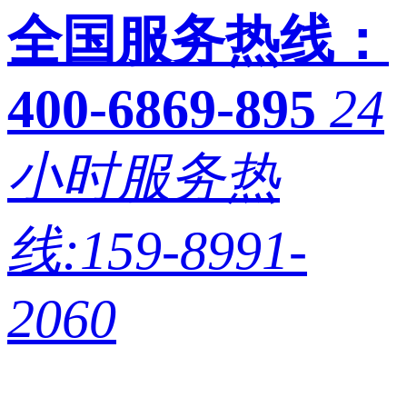
全国服务热线：
400-6869-895
24
小时服务热
线:159-8991-
2060