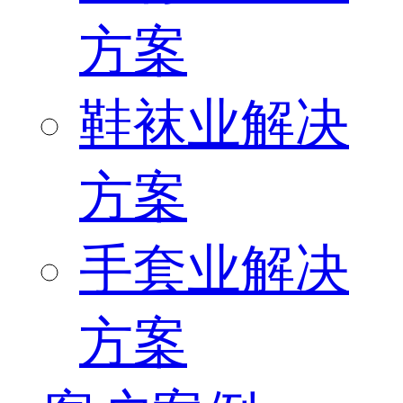
方案
鞋袜业解决
方案
手套业解决
方案