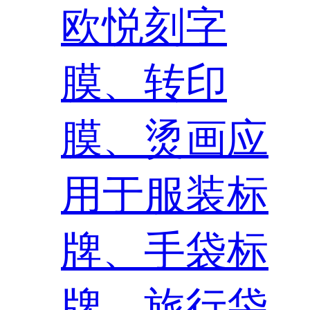
欧悦刻字
膜、转印
膜、烫画应
用于服装标
牌、手袋标
牌、旅行袋