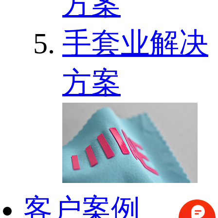
方案
手套业解决
方案
客户案例