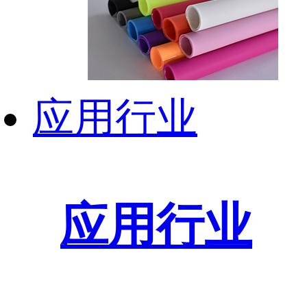
应用行业
应用行业