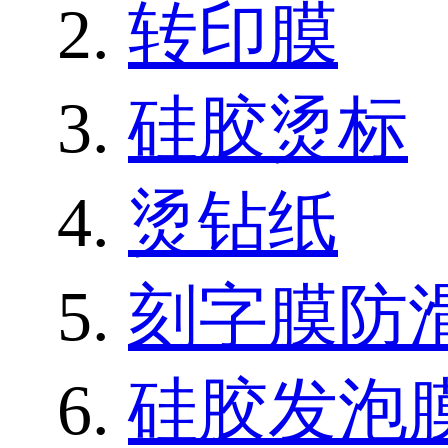
转印膜
硅胶烫标
烫钻纸
刻字膜防
硅胶发泡