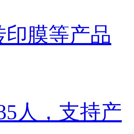
转印膜
等产品
35人
，支持产