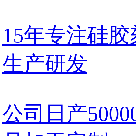
15年
专注
硅胶
生产研发
公司日产
500