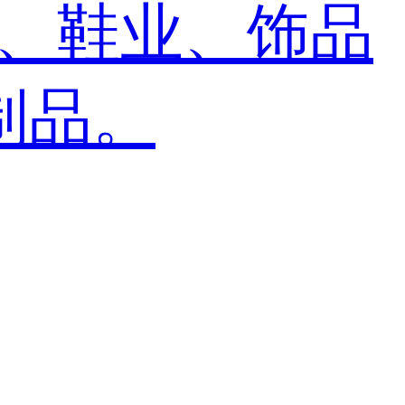
装、鞋业、饰品
制品。