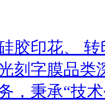
硅胶印花、 转
光刻字膜品类
务，秉承“技