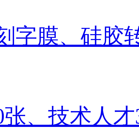
刻字膜、硅胶
00张、技术人才