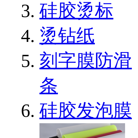
硅胶烫标
烫钻纸
刻字膜防滑
条
硅胶发泡膜