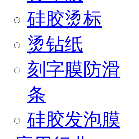
硅胶烫标
烫钻纸
刻字膜防滑
条
硅胶发泡膜