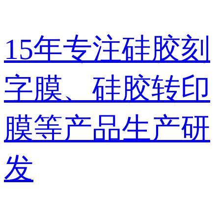
15年
专注
硅胶刻
字膜、硅胶转印
膜
等产品生产研
发