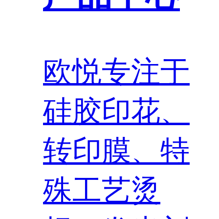
欧悦专注于
硅胶印花、
转印膜、特
殊工艺烫