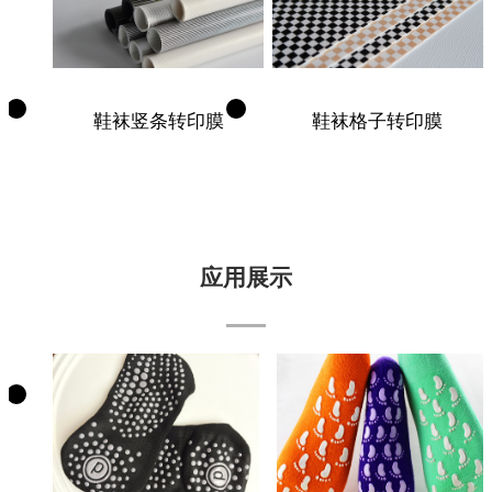
鞋袜竖条转印膜
鞋袜格子转印膜
应用展示