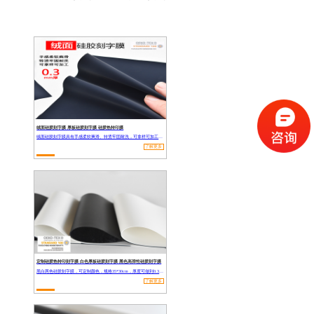
绒面硅胶刻字膜 厚板硅胶刻字膜 硅胶热转印膜
绒面硅胶刻字膜具有手感柔软爽滑、转烫牢固耐洗，可拿样可加工，适用于服装标牌、手袋标牌、箱包标牌、服饰图案、鞋带袜子等等
了解更多
定制硅胶热转印刻字膜 白色厚板硅胶刻字膜 黑色高弹性硅胶刻字膜
黑白两色硅胶刻字膜，可定制颜色，规格35*30cm，厚度可做到0.3-1.0mm,厚的多种规格任你挑选。
了解更多