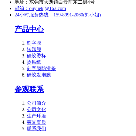
地址：东莞市大朗镇白云前东二街4号
邮箱：ouyuekj@163.com
24小时服务热线：159-8991-2060(刘小姐)
产品中心
刻字膜
转印膜
硅胶烫标
烫钻纸
刻字膜防滑条
硅胶发泡膜
参观联系
公司简介
公司文化
生产环境
荣誉资质
联系我们