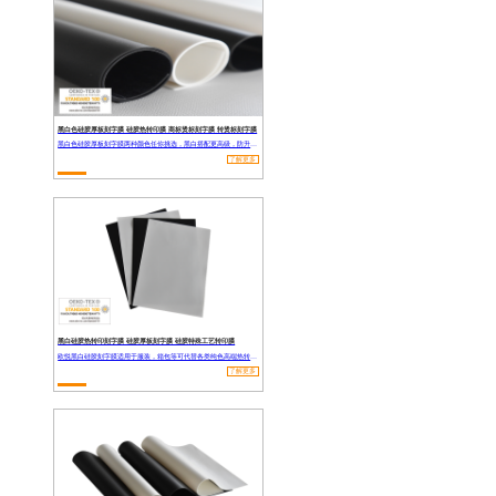
黑白色硅胶厚板刻字膜 硅胶热转印膜 商标烫标刻字膜 转烫标刻字膜
黑白色硅胶厚板刻字膜两种颜色任你挑选，黑白搭配更高级，防升华，防滑，耐高温，高弹性，适合用于衣服，裤子，包包，帽子，鞋材，布料等产品上。
了解更多
黑白硅胶热转印刻字膜 硅胶厚板刻字膜 硅胶特殊工艺转印膜
欧悦黑白硅胶刻字膜适用于服装，箱包等可代替各类纯色高端热转印烫画产品，通过OEKO-TEX认证无害物质检测，可与皮肤直接接触，无毒无味无刺激。
了解更多