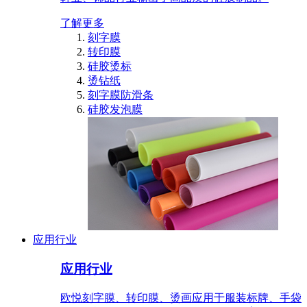
了解更多
刻字膜
转印膜
硅胶烫标
烫钻纸
刻字膜防滑条
硅胶发泡膜
应用行业
应用行业
欧悦刻字膜、转印膜、烫画应用于服装标牌、手袋