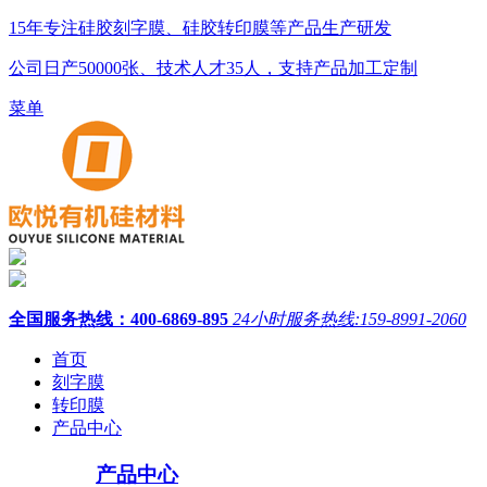
15年
专注
硅胶刻字膜、硅胶转印膜
等产品生产研发
公司日产
50000张、技术人才35人
，支持产品加工定制
菜单
全国服务热线：
400-6869-895
24小时服务热线:159-8991-2060
首页
刻字膜
转印膜
产品中心
产品中心