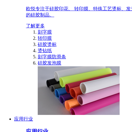
欧悦专注于硅胶印花、 转印膜、特殊工艺烫标、发
的硅胶制品。
了解更多
刻字膜
转印膜
硅胶烫标
烫钻纸
刻字膜防滑条
硅胶发泡膜
应用行业
应用行业